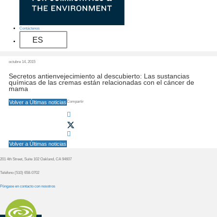
i
t
i
Contáctenos
o
ES
octubre 14, 2015
Secretos antienvejecimiento al descubierto: Las sustancias
químicas de las cremas están relacionadas con el cáncer de
mama
Volver a Últimas noticias
Compartir
Volver a Últimas noticias
P
201 4th Street, Suite 102 Oakland, CA 94607
i
Teléfono (510) 658-0702
e
Póngase en contacto con nosotros
d
e
p