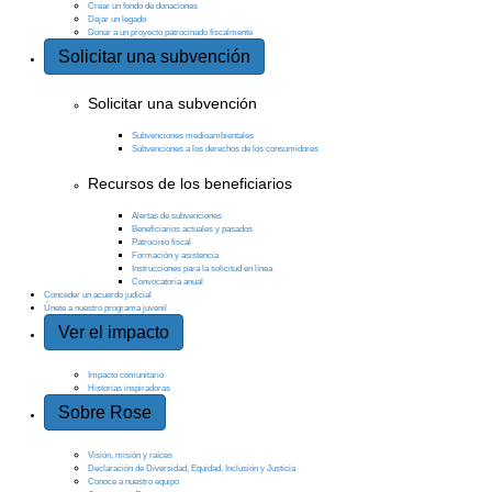
Crear un fondo de donaciones
Dejar un legado
Donar a un proyecto patrocinado fiscalmente
Solicitar una subvención
Solicitar una subvención
Subvenciones medioambientales
Subvenciones a los derechos de los consumidores
Recursos de los beneficiarios
Alertas de subvenciones
Beneficiarios actuales y pasados
Patrocinio fiscal
Formación y asistencia
Instrucciones para la solicitud en línea
Convocatoria anual
Conceder un acuerdo judicial
Únete a nuestro programa juvenil
Ver el impacto
Impacto comunitario
Historias inspiradoras
Sobre Rose
Visión, misión y raíces
Declaración de Diversidad, Equidad, Inclusión y Justicia
Conoce a nuestro equipo