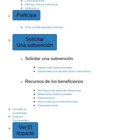
Carreras en Rose
Informes, finanzas y directrices
Kit de marca
Participa
Crear un fondo destinado a donantes
Solicitar
Una subvención
Solicitar una subvención
Subvenciones medioambientales
Subvenciones a los derechos de los consumidores
Recursos de los beneficiarios
Suscríbase a las alertas de subvenciones
Beneficiarios actuales y pasados
Patrocinio fiscal
Instrucciones para la solicitud en línea
Convocatoria anual
Conceder un
acuerdo legal
Programa
De Juventudes
Ver El
Impacto