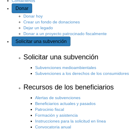
Contáctenos
Donar
s
Donar hoy
i
Crear un fondo de donaciones
Dejar un legado
Donar a un proyecto patrocinado fiscalmente
t
Solicitar una subvención
i
Solicitar una subvención
o
Subvenciones medioambientales
Subvenciones a los derechos de los consumidores
Recursos de los beneficiarios
Alertas de subvenciones
Beneficiarios actuales y pasados
Patrocinio fiscal
Formación y asistencia
Instrucciones para la solicitud en línea
Convocatoria anual