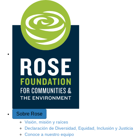
A
c
c
e
s
o
r
á
p
Sobre Rose
i
Visión, misión y raíces
Declaración de Diversidad, Equidad, Inclusión y Justicia
d
Conoce a nuestro equipo