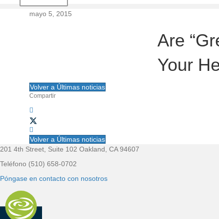
d
mayo 5, 2015
e
Are “Gr
l
Your He
s
Volver a Últimas noticias
i
Compartir
t
i
Volver a Últimas noticias
201 4th Street, Suite 102 Oakland, CA 94607
P
o
Teléfono (510) 658-0702
i
Póngase en contacto con nosotros
e
d