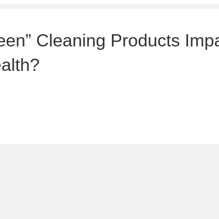
een” Cleaning Products Imp
alth?