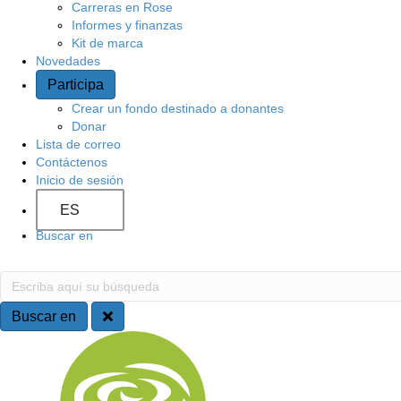
Carreras en Rose
o
Informes y finanzas
Kit de marca
Novedades
Participa
Crear un fondo destinado a donantes
Donar
Lista de correo
Contáctenos
Inicio de sesión
ES
Buscar en
B
E
s
u
c
Buscar en
r
s
N
i
b
c
a
a