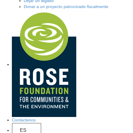
Dejar un legado
Donar a un proyecto patrocinado fiscalmente
N
a
v
e
g
a
c
i
ó
Contáctenos
n
ES