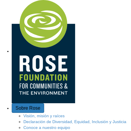
A
c
c
e
s
o
r
á
p
Sobre Rose
i
Visión, misión y raíces
Declaración de Diversidad, Equidad, Inclusión y Justicia
d
Conoce a nuestro equipo