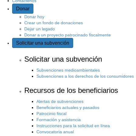
Contáctenos
Donar
s
Donar hoy
i
Crear un fondo de donaciones
Dejar un legado
Donar a un proyecto patrocinado fiscalmente
t
Solicitar una subvención
i
Solicitar una subvención
o
Subvenciones medioambientales
Subvenciones a los derechos de los consumidores
Recursos de los beneficiarios
Alertas de subvenciones
Beneficiarios actuales y pasados
Patrocinio fiscal
Formación y asistencia
Instrucciones para la solicitud en línea
Convocatoria anual