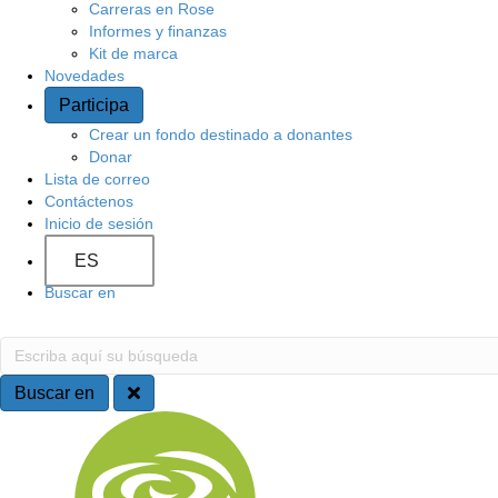
Carreras en Rose
o
Informes y finanzas
Kit de marca
Novedades
Participa
Crear un fondo destinado a donantes
Donar
Lista de correo
Contáctenos
Inicio de sesión
ES
Buscar en
B
E
s
u
c
Buscar en
r
s
N
i
b
c
a
a