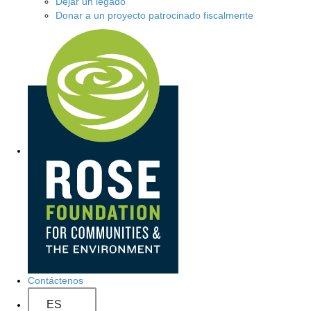
Dejar un legado
Donar a un proyecto patrocinado fiscalmente
N
a
v
e
g
a
c
i
ó
Contáctenos
n
ES