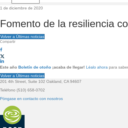
d
1 de diciembre de 2020
e
Fomento de la resiliencia co
l
Volver a Últimas noticias
Compartir
s
i
t
Este año
Boletín de otoño
¡acaba de llegar!
Léalo ahora
para saber
Volver a Últimas noticias
i
201 4th Street, Suite 102 Oakland, CA 94607
P
Teléfono (510) 658-0702
o
i
Póngase en contacto con nosotros
e
d