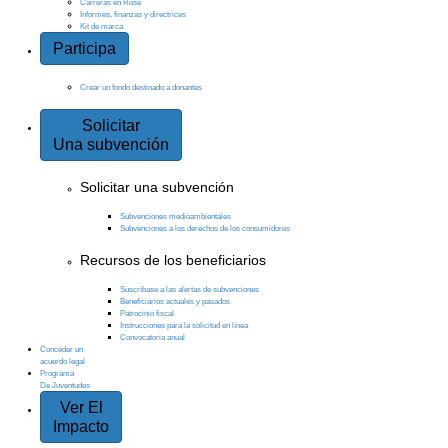
Carreras en Rose
Informes, finanzas y directrices
Kit de marca
Participa
Crear un fondo destinado a donantes
Solicitar
Una subvención
Solicitar una subvención
Subvenciones medioambientales
Subvenciones a los derechos de los consumidores
Recursos de los beneficiarios
Suscríbase a las alertas de subvenciones
Beneficiarios actuales y pasados
Patrocinio fiscal
Instrucciones para la solicitud en línea
Convocatoria anual
Conceder un
acuerdo legal
Programa
De Juventudes
Ver El
Impacto