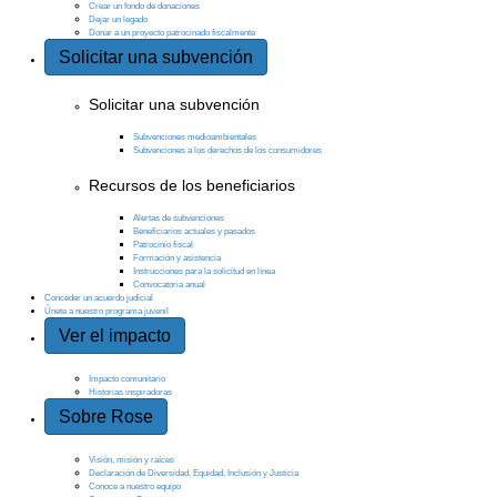
Crear un fondo de donaciones
Dejar un legado
Donar a un proyecto patrocinado fiscalmente
Solicitar una subvención
Solicitar una subvención
Subvenciones medioambientales
Subvenciones a los derechos de los consumidores
Recursos de los beneficiarios
Alertas de subvenciones
Beneficiarios actuales y pasados
Patrocinio fiscal
Formación y asistencia
Instrucciones para la solicitud en línea
Convocatoria anual
Conceder un acuerdo judicial
Únete a nuestro programa juvenil
Ver el impacto
Impacto comunitario
Historias inspiradoras
Sobre Rose
Visión, misión y raíces
Declaración de Diversidad, Equidad, Inclusión y Justicia
Conoce a nuestro equipo