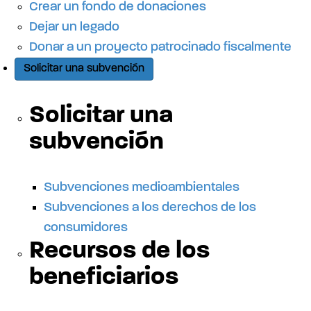
d
Crear un fondo de donaciones
Dejar un legado
e
Donar a un proyecto patrocinado fiscalmente
Solicitar una subvención
l
Solicitar una
s
subvención
i
Subvenciones medioambientales
Subvenciones a los derechos de los
t
consumidores
Recursos de los
i
beneficiarios