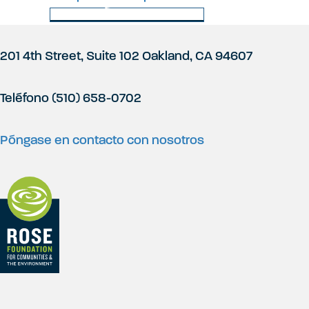
Volver a Últimas noticias
i
P
201 4th Street, Suite 102 Oakland, CA 94607
t
i
Teléfono (510) 658-0702
i
e
Póngase en contacto con nosotros
o
d
e
p