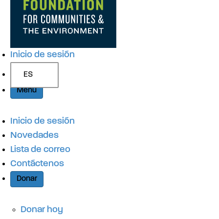
b
g
e
ú
s
a
q
n
Inicio de sesión
u
e
c
ES
d
Menú
a
i
Inicio de sesión
Novedades
ó
Lista de correo
Contáctenos
n
Donar
Donar hoy