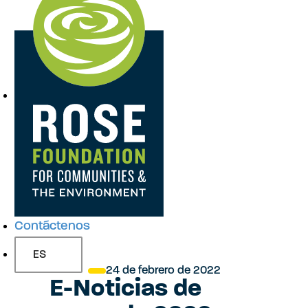
a
v
e
g
a
Contáctenos
c
ES
24 de febrero de 2022
E-Noticias de