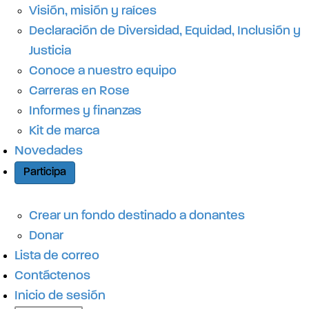
r
Visión, misión y raíces
Declaración de Diversidad, Equidad, Inclusión y
á
Justicia
Conoce a nuestro equipo
p
Carreras en Rose
Informes y finanzas
Kit de marca
i
Novedades
Participa
d
Crear un fondo destinado a donantes
o
Donar
Lista de correo
Contáctenos
Inicio de sesión