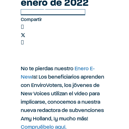
i
enero de 2022
Volver a Últimas noticias
ó
Compartir
n
d
No te pierdas nuestro
Enero E-
e
New
¡s! Los beneficiarios aprenden
con EnviroVoters, los jóvenes de
New Voices utilizan el vídeo para
l
implicarse, conocemos a nuestra
nueva redactora de subvenciones
s
Amy Holland, ¡y mucho más!
Compruébelo aquí.