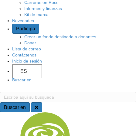
Carreras en Rose
o
Informes y finanzas
Kit de marca
Novedades
Participa
Crear un fondo destinado a donantes
Donar
Lista de correo
Contáctenos
Inicio de sesión
ES
Buscar en
B
E
s
u
c
Buscar en
r
s
N
i
b
c
a
a