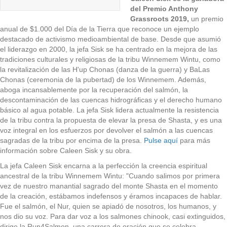
del Premio Anthony
Grassroots 2019,
un premio
anual de $1.000 del Día de la Tierra que reconoce un ejemplo
destacado de activismo medioambiental de base. Desde que asumió
el liderazgo en 2000, la jefa Sisk se ha centrado en la mejora de las
tradiciones culturales y religiosas de la tribu Winnemem Wintu, como
la revitalización de las H'up Chonas (danza de la guerra) y BaLas
Chonas (ceremonia de la pubertad) de los Winnemem. Además,
aboga incansablemente por la recuperación del salmón, la
descontaminación de las cuencas hidrográficas y el derecho humano
básico al agua potable. La jefa Sisk lidera actualmente la resistencia
de la tribu contra la propuesta de elevar la presa de Shasta, y es una
voz integral en los esfuerzos por devolver el salmón a las cuencas
sagradas de la tribu por encima de la presa.
Pulse aquí
para más
información sobre Caleen Sisk y su obra.
La jefa Caleen Sisk encarna a la perfección la creencia espiritual
ancestral de la tribu Winnemem Wintu: "Cuando salimos por primera
vez de nuestro manantial sagrado del monte Shasta en el momento
de la creación, estábamos indefensos y éramos incapaces de hablar.
Fue el salmón, el Nur, quien se apiadó de nosotros, los humanos, y
nos dio su voz. Para dar voz a los salmones chinook, casi extinguidos,
dirige la Run4Salmon, una carrera de oración que se celebra