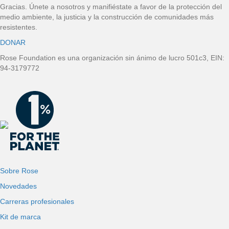
á
Gracias. Únete a nosotros y manifiéstate a favor de la protección del
medio ambiente, la justicia y la construcción de comunidades más
g
resistentes.
DONAR
i
Rose Foundation es una organización sin ánimo de lucro 501c3, EIN:
n
94-3179772
a
Sobre Rose
Novedades
Carreras profesionales
Kit de marca