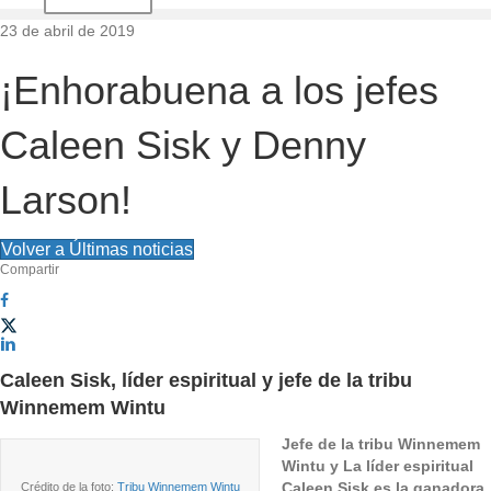
d
23 de abril de 2019
e
¡Enhorabuena a los jefes
l
Caleen Sisk y Denny
s
Larson!
i
Volver a Últimas noticias
t
Compartir
i
o
Caleen Sisk, líder espiritual y jefe de la tribu
Winnemem Wintu
Jefe de la tribu Winnemem
Wintu y
La líder espiritual
Caleen Sisk es la ganadora
Crédito de la foto:
Tribu Winnemem Wintu