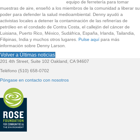
equipo de ferretería para tomar
muestras de aire, enseñó a los miembros de la comunidad a liberar su
poder para defender la salud medioambiental. Denny ayudó a
activistas locales a detener la contaminación de las refinerías de
petróleo en el condado de Contra Costa, el callejón del cáncer de
Luisiana, Puerto Rico, México, Sudáfrica, España, Irlanda, Tailandia,
Filipinas, India y muchos otros lugares.
Pulse aquí
para más
información sobre Denny Larson.
Volver a Últimas noticias
201 4th Street, Suite 102 Oakland, CA 94607
P
Teléfono (510) 658-0702
i
Póngase en contacto con nosotros
e
d
e
p