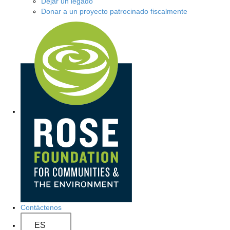
Dejar un legado
Donar a un proyecto patrocinado fiscalmente
N
a
v
e
g
a
c
i
ó
Contáctenos
n
ES