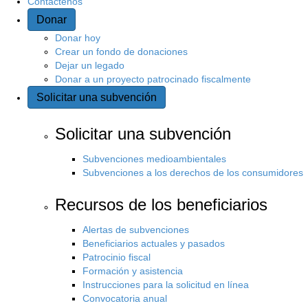
Contáctenos
Donar
s
Donar hoy
i
Crear un fondo de donaciones
Dejar un legado
Donar a un proyecto patrocinado fiscalmente
t
Solicitar una subvención
i
Solicitar una subvención
o
Subvenciones medioambientales
Subvenciones a los derechos de los consumidores
Recursos de los beneficiarios
Alertas de subvenciones
Beneficiarios actuales y pasados
Patrocinio fiscal
Formación y asistencia
Instrucciones para la solicitud en línea
Convocatoria anual