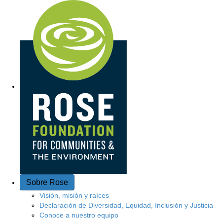
A
c
c
e
s
o
r
á
p
Sobre Rose
i
Visión, misión y raíces
Declaración de Diversidad, Equidad, Inclusión y Justicia
d
Conoce a nuestro equipo