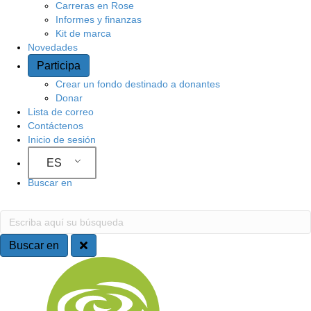
Carreras en Rose
Informes y finanzas
Kit de marca
Novedades
Participa
Crear un fondo destinado a donantes
Donar
Lista de correo
Contáctenos
Inicio de sesión
ES
Buscar en
Buscar en
Escriba aquí su búsqueda
Buscar en
Navegación del sitio