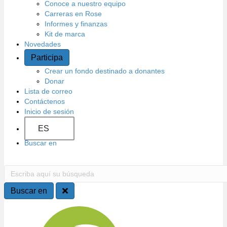
d
Conoce a nuestro equipo
Carreras en Rose
o
Informes y finanzas
Kit de marca
Novedades
Participa
Crear un fondo destinado a donantes
Donar
Lista de correo
Contáctenos
Inicio de sesión
ES
Buscar en
B
E
s
u
c
Buscar en
r
s
i
N
b