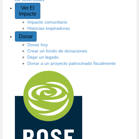
Ver El
Impacto
Impacto comunitario
Historias inspiradoras
Donar
Donar hoy
Crear un fondo de donaciones
Dejar un legado
Donar a un proyecto patrocinado fiscalmente
N
a
v
e
g