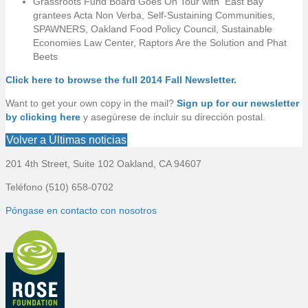
Grassroots Fund Board Goes On Tour with East Bay
grantees Acta Non Verba, Self-Sustaining Communities,
SPAWNERS, Oakland Food Policy Council, Sustainable
Economies Law Center, Raptors Are the Solution and Phat
Beets
Click here to browse the full 2014 Fall Newsletter.
Want to get your own copy in the mail?
Sign up for our newsletter
by clicking here
y asegúrese de incluir su dirección postal.
Volver a Últimas noticias
201 4th Street, Suite 102 Oakland, CA 94607
P
Teléfono (510) 658-0702
i
Póngase en contacto con nosotros
e
d
e