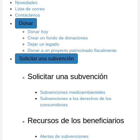
Novedades
l
Lista de correo
Contáctenos
s
Donar
Donar hoy
i
Crear un fondo de donaciones
Dejar un legado
t
Donar a un proyecto patrocinado fiscalmente
Solicitar una subvención
i
o
Solicitar una subvención
Subvenciones medioambientales
Subvenciones a los derechos de los
consumidores
Recursos de los beneficiarios
Alertas de subvenciones