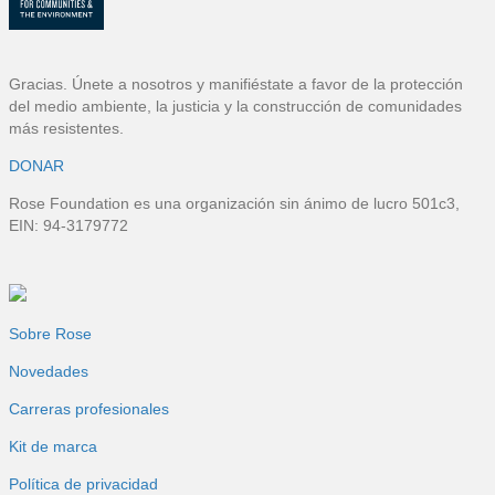
p
á
Gracias. Únete a nosotros y manifiéstate a favor de la protección
g
del medio ambiente, la justicia y la construcción de comunidades
más resistentes.
i
DONAR
n
Rose Foundation es una organización sin ánimo de lucro 501c3,
EIN: 94-3179772
a
Sobre Rose
Novedades
Carreras profesionales
Kit de marca
Política de privacidad