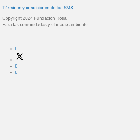
Términos y condiciones de los SMS
Copyright 2024 Fundación Rosa
Para las comunidades y el medio ambiente
R
e
d
e
s
s
o
c
i