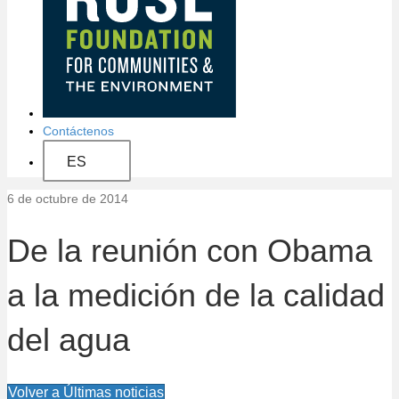
a
c
i
ó
Contáctenos
n
ES
d
6 de octubre de 2014
e
De la reunión con Obama
l
a la medición de la calidad
s
del agua
i
t
Volver a Últimas noticias