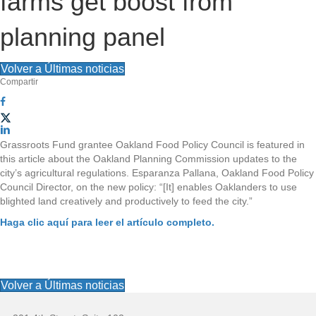
farms get boost from
c
ó
i
planning panel
n
ó
Volver a Últimas noticias
d
Compartir
n
e
d
l
Grassroots Fund grantee Oakland Food Policy Council is featured in
e
this article about the Oakland Planning Commission updates to the
s
city’s agricultural regulations. Esparanza Pallana, Oakland Food Policy
l
Council Director, on the new policy: “[It] enables Oaklanders to use
i
blighted land creatively and productively to feed the city.”
s
t
Haga clic aquí para leer el artículo completo.
i
i
t
o
Volver a Últimas noticias
i
P