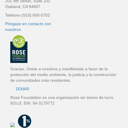
201 4th Street, Suite 102
o
i
Oakland, CA 94607
Teléfono (510) 658-0702
e
Póngase en contacto con
nosotros
d
e
p
á
Gracias. Únete a nosotros y manifiéstate a favor de la
protección del medio ambiente, la justicia y la construcción
g
de comunidades más resistentes.
DONAR
i
Rose Foundation es una organización sin ánimo de lucro
n
501c3, EIN: 94-3179772
a