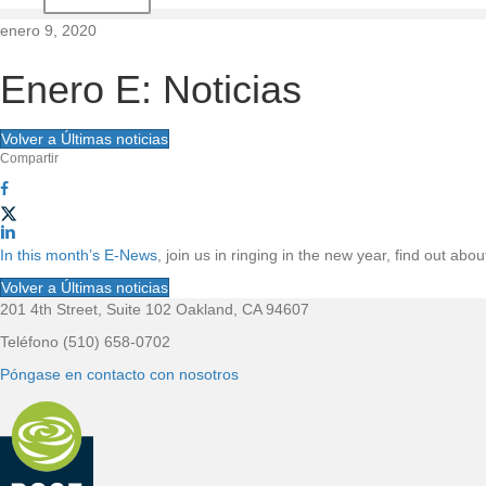
d
enero 9, 2020
e
Enero E: Noticias
l
Volver a Últimas noticias
Compartir
s
i
t
In this month’s E-News
, join us in ringing in the new year, find out ab
Volver a Últimas noticias
i
201 4th Street, Suite 102 Oakland, CA 94607
P
Teléfono (510) 658-0702
o
i
Póngase en contacto con nosotros
e
d