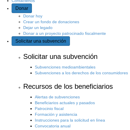
Contáctenos
Donar
s
Donar hoy
i
Crear un fondo de donaciones
Dejar un legado
Donar a un proyecto patrocinado fiscalmente
t
Solicitar una subvención
i
Solicitar una subvención
o
Subvenciones medioambientales
Subvenciones a los derechos de los consumidores
Recursos de los beneficiarios
Alertas de subvenciones
Beneficiarios actuales y pasados
Patrocinio fiscal
Formación y asistencia
Instrucciones para la solicitud en línea
Convocatoria anual