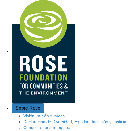
A
c
c
e
s
o
r
á
p
Sobre Rose
i
Visión, misión y raíces
Declaración de Diversidad, Equidad, Inclusión y Justicia
d
Conoce a nuestro equipo