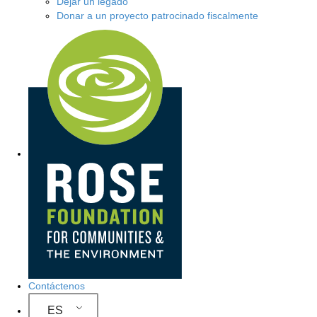
Dejar un legado
Donar a un proyecto patrocinado fiscalmente
N
a
v
e
g
a
c
i
ó
Contáctenos
n
ES