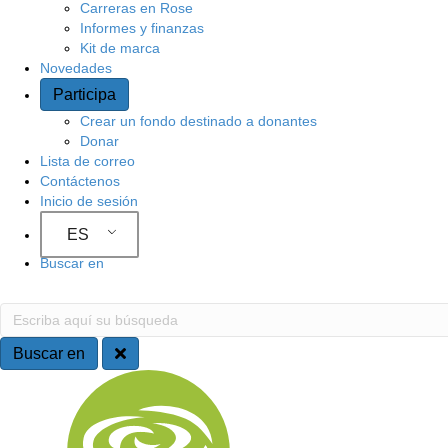
Carreras en Rose
o
Informes y finanzas
Kit de marca
Novedades
Participa
Crear un fondo destinado a donantes
Donar
Lista de correo
Contáctenos
Inicio de sesión
ES
Buscar en
B
E
s
u
c
Buscar en
r
s
N
i
b
c
a
a