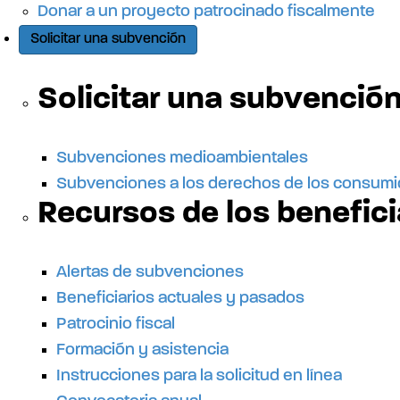
e
Donar a un proyecto patrocinado fiscalmente
Solicitar una subvención
l
Solicitar una subvenció
s
Subvenciones medioambientales
Subvenciones a los derechos de los consum
i
Recursos de los benefici
t
Alertas de subvenciones
Beneficiarios actuales y pasados
i
Patrocinio fiscal
Formación y asistencia
o
Instrucciones para la solicitud en línea