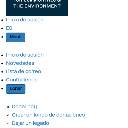
g
e
s
a
q
n
Inicio de sesión
u
ES
e
c
d
Menú
a
i
Inicio de sesión
Novedades
ó
Lista de correo
Contáctenos
Donar
n
Donar hoy
d
Crear un fondo de donaciones
Dejar un legado