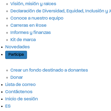
r
Visión, misión y raíces
Declaración de Diversidad, Equidad, Inclusión y J
á
Conoce a nuestro equipo
Carreras en Rose
p
Informes y finanzas
Kit de marca
Novedades
i
Participa
d
Crear un fondo destinado a donantes
Donar
o
Lista de correo
Contáctenos
Inicio de sesión
ES