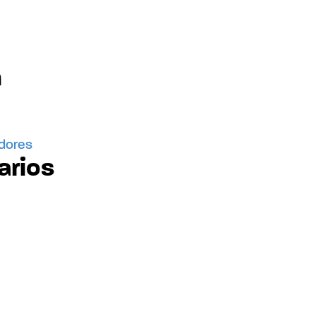
n
idores
arios