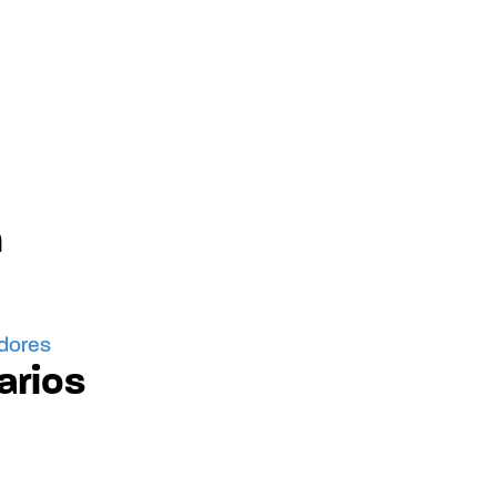
n
idores
arios