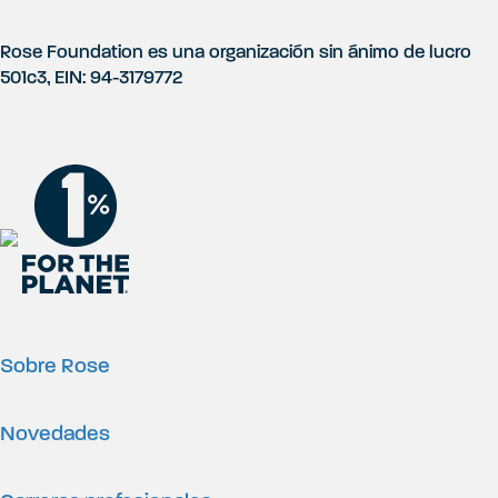
i
Rose Foundation es una organización sin ánimo de lucro
501c3, EIN: 94-3179772
n
a
Sobre Rose
Novedades