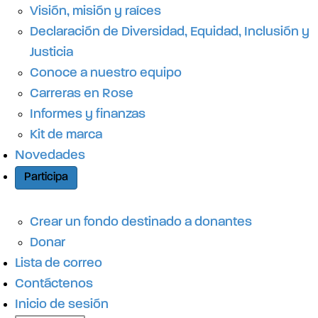
r
Visión, misión y raíces
Declaración de Diversidad, Equidad, Inclusión y
á
Justicia
Conoce a nuestro equipo
p
Carreras en Rose
Informes y finanzas
Kit de marca
i
Novedades
Participa
d
Crear un fondo destinado a donantes
o
Donar
Lista de correo
Contáctenos
Inicio de sesión