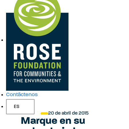
a
v
e
g
a
Contáctenos
c
ES
20 de abril de 2015
Marque en su