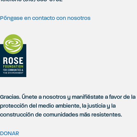
i
i
e
Póngase en contacto con nosotros
t
d
i
e
o
p
Gracias. Únete a nosotros y manifiéstate a favor de la
á
protección del medio ambiente, la justicia y la
construcción de comunidades más resistentes.
g
DONAR