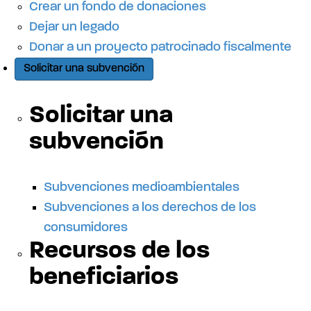
d
Crear un fondo de donaciones
Dejar un legado
e
Donar a un proyecto patrocinado fiscalmente
Solicitar una subvención
l
Solicitar una
s
subvención
i
Subvenciones medioambientales
Subvenciones a los derechos de los
t
consumidores
Recursos de los
i
beneficiarios