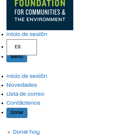
b
g
e
ú
s
a
q
n
Inicio de sesión
u
e
c
ES
d
Menú
a
i
Inicio de sesión
Novedades
ó
Lista de correo
Contáctenos
n
Donar
Donar hoy