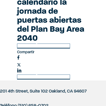
i
calendario la
jornada de
ó
puertas abiertas
del Plan Bay Area
n
2040
Volver a Últimas noticias
d
Compartir
e
Volver a Últimas noticias
l
P
201 4th Street, Suite 102 Oakland, CA 94607
s
Teléfono (510) 658-0702