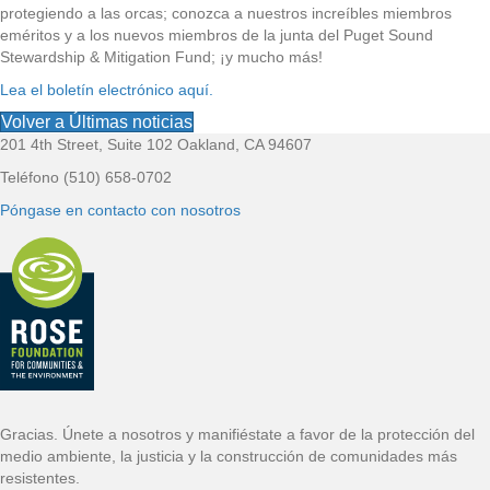
protegiendo a las orcas; conozca a nuestros increíbles miembros
eméritos y a los nuevos miembros de la junta del Puget Sound
Stewardship & Mitigation Fund; ¡y mucho más!
Lea el boletín electrónico aquí.
Volver a Últimas noticias
201 4th Street, Suite 102 Oakland, CA 94607
P
Teléfono (510) 658-0702
i
Póngase en contacto con nosotros
e
d
e
p
á
Gracias. Únete a nosotros y manifiéstate a favor de la protección del
medio ambiente, la justicia y la construcción de comunidades más
g
resistentes.