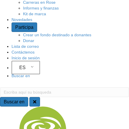
Carreras en Rose
o
Informes y finanzas
Kit de marca
Novedades
Participa
Crear un fondo destinado a donantes
Donar
Lista de correo
Contáctenos
Inicio de sesión
ES
Buscar en
B
E
s
u
c
Buscar en
r
s
N
i
b
c
a
a