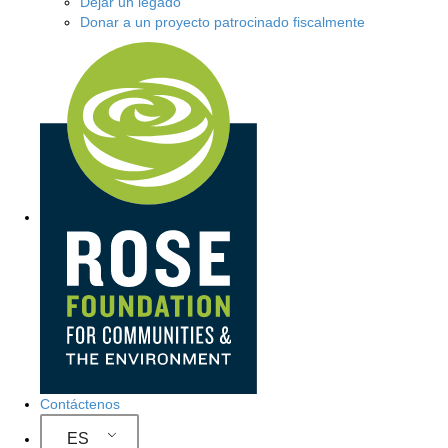
Dejar un legado
Donar a un proyecto patrocinado fiscalmente
N
a
v
e
g
a
c
i
ó
Contáctenos
n
ES