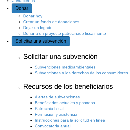
Contáctenos
Donar
s
Donar hoy
i
Crear un fondo de donaciones
Dejar un legado
Donar a un proyecto patrocinado fiscalmente
t
Solicitar una subvención
i
Solicitar una subvención
o
Subvenciones medioambientales
Subvenciones a los derechos de los consumidores
Recursos de los beneficiarios
Alertas de subvenciones
Beneficiarios actuales y pasados
Patrocinio fiscal
Formación y asistencia
Instrucciones para la solicitud en línea
Convocatoria anual