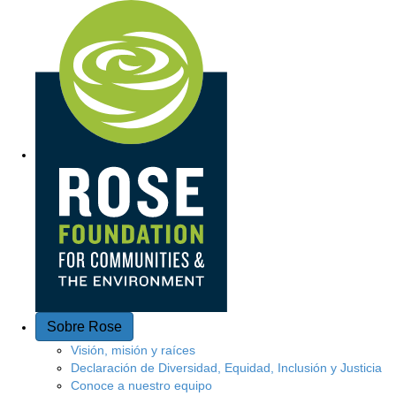
A
c
c
e
s
o
r
á
p
Sobre Rose
i
Visión, misión y raíces
Declaración de Diversidad, Equidad, Inclusión y Justicia
d
Conoce a nuestro equipo