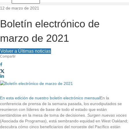
d
12 de marzo de 2021
e
Boletín electrónico de
l
marzo de 2021
s
Volver a Últimas noticias
i
Compartir
t
i
o
En esta edición de nuestro boletín electrónico mensual
En la
conferencia de prensa de la semana pasada, los eurodiputados se
reunieron con líderes de base de todo el estado que están
sentándose en la mesa de toma de decisiones.
Surgen nuevas voces
(Asociada de Programas), está sembrando equidad en West Oakland;
descubra cómo cinco beneficiarios del noroeste del Pacífico están