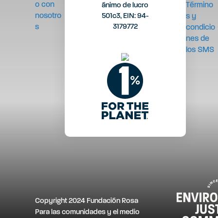
o con
Término
ánimo de lucro
nosotro
501c3, EIN: 94-
s y
3179772
s
condicio
nes de
los SMS
Copyright 2024 Fundación Rosa
Para las comunidades y el medio
R