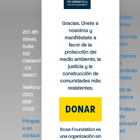
á
o
d
g
e
Sobre
i
Gracias. Únete a
Rose
l
nosotros y
201 4th
n
Noveda
manifiéstate a
Street,
s
des
favor de la
Suite
a
protección del
102
i
Carrera
medio ambiente, la
Oakland
s
justicia y la
t
, CA
profesio
construcción de
94607
nales
i
comunidades más
Teléfono
resistentes.
Kit de
o
(510)
marca
658-
DONAR
0702
Política
de
Póngas
privacid
e en
Rose Foundation es
ad
contact
una organización sin