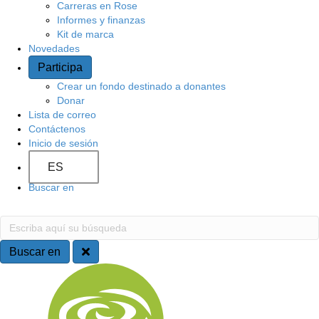
Carreras en Rose
Informes y finanzas
Kit de marca
Novedades
Participa
Crear un fondo destinado a donantes
Donar
Lista de correo
Contáctenos
Inicio de sesión
ES
Buscar en
Buscar en
Escriba aquí su búsqueda
Buscar en
Navegación del sitio