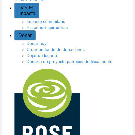
Ver El
Impacto
Impacto comunitario
Historias inspiradoras
Donar
Donar hoy
Crear un fondo de donaciones
Dejar un legado
Donar a un proyecto patrocinado fiscalmente
N
a
v
e
g