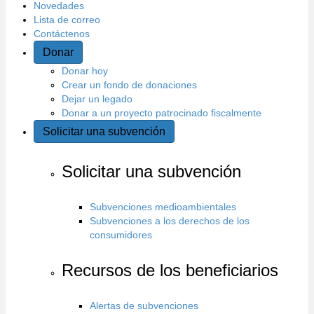
Novedades
l
Lista de correo
Contáctenos
s
Donar
Donar hoy
i
Crear un fondo de donaciones
Dejar un legado
t
Donar a un proyecto patrocinado fiscalmente
Solicitar una subvención
i
o
Solicitar una subvención
Subvenciones medioambientales
Subvenciones a los derechos de los
consumidores
Recursos de los beneficiarios
Alertas de subvenciones