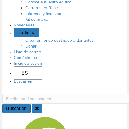
d
Conoce a nuestro equipo
Carreras en Rose
o
Informes y finanzas
Kit de marca
Novedades
Participa
Crear un fondo destinado a donantes
Donar
Lista de correo
Contáctenos
Inicio de sesión
ES
Buscar en
B
E
s
u
c
Buscar en
r
s
i
N
b