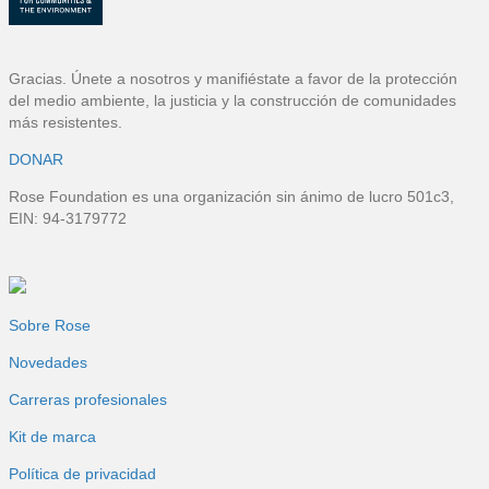
p
á
Gracias. Únete a nosotros y manifiéstate a favor de la protección
g
del medio ambiente, la justicia y la construcción de comunidades
más resistentes.
i
DONAR
n
Rose Foundation es una organización sin ánimo de lucro 501c3,
EIN: 94-3179772
a
Sobre Rose
Novedades
Carreras profesionales
Kit de marca
Política de privacidad