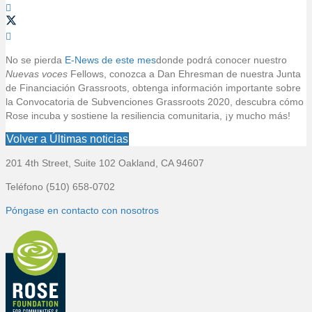
i
o
No se pierda
E-News de este mes
donde podrá conocer nuestro
Nuevas voces
Fellows, conozca a Dan Ehresman de nuestra Junta
de Financiación Grassroots, obtenga información importante sobre
la Convocatoria de Subvenciones Grassroots 2020, descubra cómo
Rose incuba y sostiene la resiliencia comunitaria, ¡y mucho más!
Volver a Últimas noticias
201 4th Street, Suite 102 Oakland, CA 94607
P
Teléfono (510) 658-0702
i
Póngase en contacto con nosotros
e
d
e