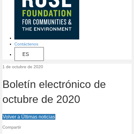
a
c
i
ó
Contáctenos
n
ES
d
1 de octubre de 2020
e
Boletín electrónico de
l
octubre de 2020
s
i
Volver a Últimas noticias
t
Compartir