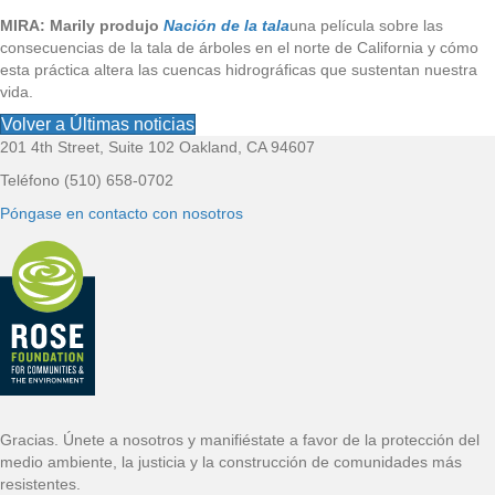
MIRA: Marily produjo
Nación de la tala
una película sobre las
consecuencias de la tala de árboles en el norte de California y cómo
esta práctica altera las cuencas hidrográficas que sustentan nuestra
vida.
Volver a Últimas noticias
201 4th Street, Suite 102 Oakland, CA 94607
P
Teléfono (510) 658-0702
i
Póngase en contacto con nosotros
e
d
e
p
á
Gracias. Únete a nosotros y manifiéstate a favor de la protección del
medio ambiente, la justicia y la construcción de comunidades más
g
resistentes.