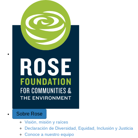
A
c
c
e
s
o
r
á
p
Sobre Rose
i
Visión, misión y raíces
Declaración de Diversidad, Equidad, Inclusión y Justicia
d
Conoce a nuestro equipo