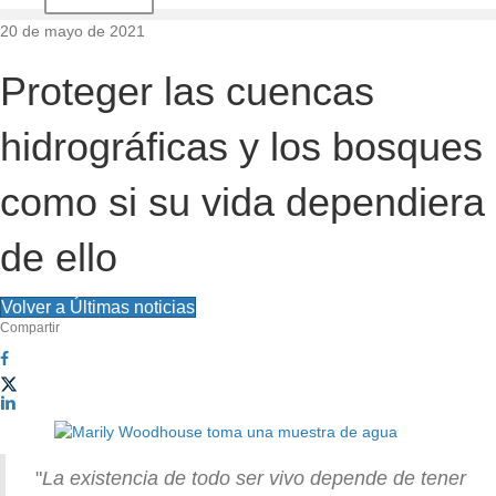
d
20 de mayo de 2021
e
Proteger las cuencas
l
hidrográficas y los bosques
s
como si su vida dependiera
i
de ello
t
i
Volver a Últimas noticias
Compartir
o
"
La existencia de todo ser vivo depende de tener