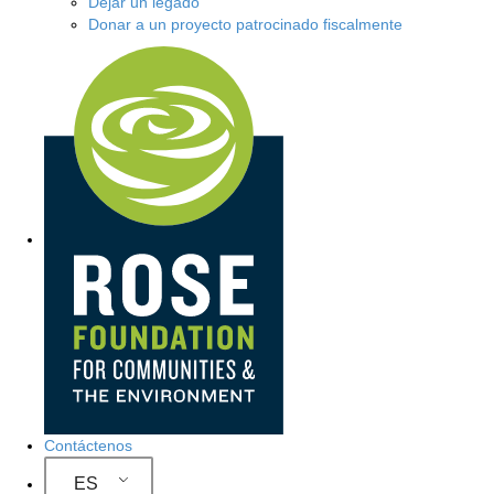
Dejar un legado
Donar a un proyecto patrocinado fiscalmente
N
a
v
e
g
a
c
i
ó
Contáctenos
n
ES