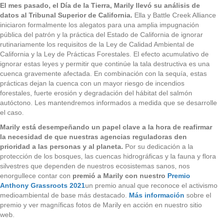
El mes pasado, el Día de la Tierra, Marily llevó su análisis de
datos al Tribunal Superior de California.
Ella y Battle Creek Alliance
iniciaron formalmente los alegatos para una amplia impugnación
pública del patrón y la práctica del Estado de California de ignorar
rutinariamente los requisitos de la Ley de Calidad Ambiental de
California y la Ley de Prácticas Forestales. El efecto acumulativo de
ignorar estas leyes y permitir que continúe la tala destructiva es una
cuenca gravemente afectada. En combinación con la sequía, estas
prácticas dejan la cuenca con un mayor riesgo de incendios
forestales, fuerte erosión y degradación del hábitat del salmón
autóctono. Les mantendremos informados a medida que se desarrolle
el caso.
Marily está desempeñando un papel clave a la hora de reafirmar
la necesidad de que nuestras agencias reguladoras den
prioridad a las personas y al planeta.
Por su dedicación a la
protección de los bosques, las cuencas hidrográficas y la fauna y flora
silvestres que dependen de nuestros ecosistemas sanos, nos
enorgullece contar con
premió a Marily con nuestro
Premio
Anthony Grassroots 2021
un premio anual que reconoce el activismo
medioambiental de base más destacado.
Más información
sobre el
premio y ver magníficas fotos de Marily en acción en nuestro sitio
web.