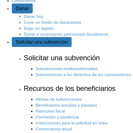
Contáctenos
Donar
s
Donar hoy
i
Crear un fondo de donaciones
Dejar un legado
Donar a un proyecto patrocinado fiscalmente
t
Solicitar una subvención
i
Solicitar una subvención
o
Subvenciones medioambientales
Subvenciones a los derechos de los consumidores
Recursos de los beneficiarios
Alertas de subvenciones
Beneficiarios actuales y pasados
Patrocinio fiscal
Formación y asistencia
Instrucciones para la solicitud en línea
Convocatoria anual