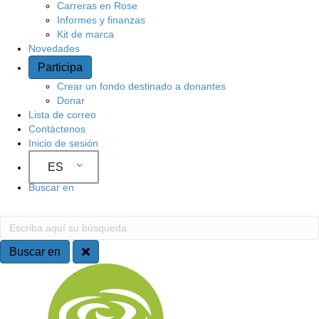
Carreras en Rose
o
Informes y finanzas
Kit de marca
Novedades
Participa
Crear un fondo destinado a donantes
Donar
Lista de correo
Contáctenos
Inicio de sesión
ES
Buscar en
B
E
s
u
c
Buscar en
r
s
N
i
b
c
a
a