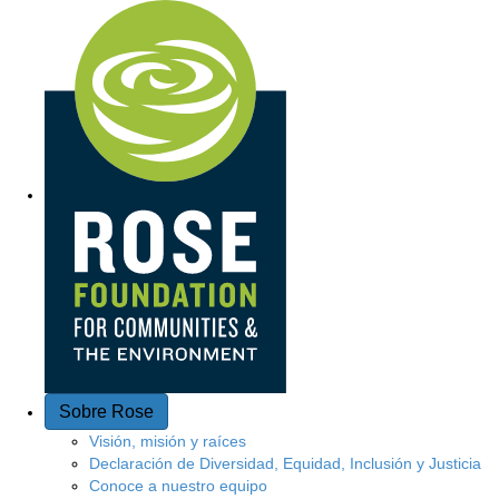
A
c
c
e
s
o
r
á
p
Sobre Rose
i
Visión, misión y raíces
Declaración de Diversidad, Equidad, Inclusión y Justicia
d
Conoce a nuestro equipo