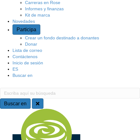
Carreras en Rose
o
Informes y finanzas
Kit de marca
Novedades
Participa
Crear un fondo destinado a donantes
Donar
Lista de correo
Contáctenos
Inicio de sesión
ES
Buscar en
B
E
s
u
c
Buscar en
r
s
N
i
b
c
a
a
a