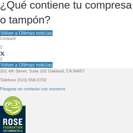
¿Qué contiene tu compresa
e
o tampón?
l
s
Volver a Últimas noticias
Compartir
i
t
Volver a Últimas noticias
i
201 4th Street, Suite 102 Oakland, CA 94607
P
Teléfono (510) 658-0702
o
i
Póngase en contacto con nosotros
e
d
e