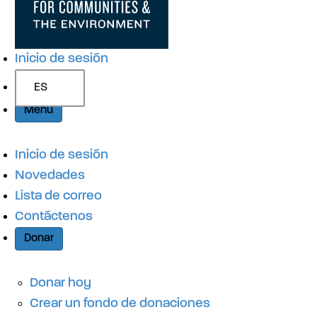
g
e
ú
s
a
q
n
Inicio de sesión
u
e
c
ES
d
Menú
a
i
Inicio de sesión
Novedades
ó
Lista de correo
Contáctenos
n
Donar
d
Donar hoy
Crear un fondo de donaciones