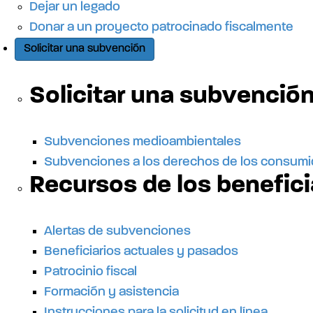
Dejar un legado
e
Donar a un proyecto patrocinado fiscalmente
Solicitar una subvención
l
Solicitar una subvenció
s
Subvenciones medioambientales
i
Subvenciones a los derechos de los consum
Recursos de los benefici
t
Alertas de subvenciones
i
Beneficiarios actuales y pasados
Patrocinio fiscal
Formación y asistencia
Instrucciones para la solicitud en línea