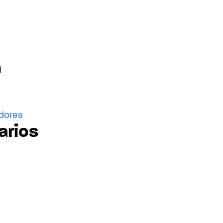
n
idores
arios