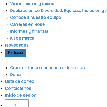
r
Visión, misión y raíces
Declaración de Diversidad, Equidad, Inclusión y J
á
Conoce a nuestro equipo
Carreras en Rose
p
Informes y finanzas
Kit de marca
Novedades
i
Participa
d
Crear un fondo destinado a donantes
Donar
o
Lista de correo
Contáctenos
Inicio de sesión
ES