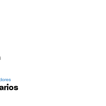
n
idores
arios