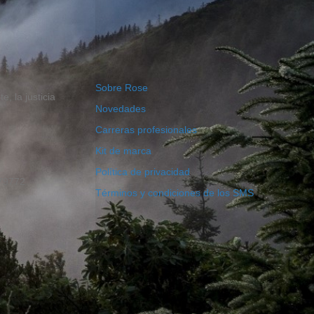
Sobre Rose
, la justicia
Novedades
Carreras profesionales
Kit de marca
Política de privacidad
179772
Términos y condiciones de los SMS