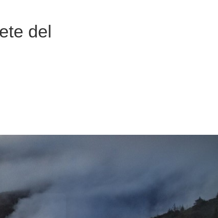
ete del
VER EL
DONAR
R UN
PROGRAMA
IMPACTO
 LEGAL
DE JUVENTUDES