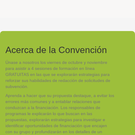
Acerca de la Convención
Únase a nosotros los viernes de octubre y noviembre
para asistir a 4 sesiones de formación en línea
GRATUITAS en las que se explorarán estrategias para
reforzar sus habilidades de redacción de solicitudes de
subvención.
Aprenda a hacer que su propuesta destaque, a evitar los
errores más comunes y a entablar relaciones que
conduzcan a la financiación. Los responsables de
programas le explicarán lo que buscan en las
propuestas, explorarán estrategias para investigar e
identificar oportunidades de financiación que encajen
con su grupo y profundizarán en los detalles de un