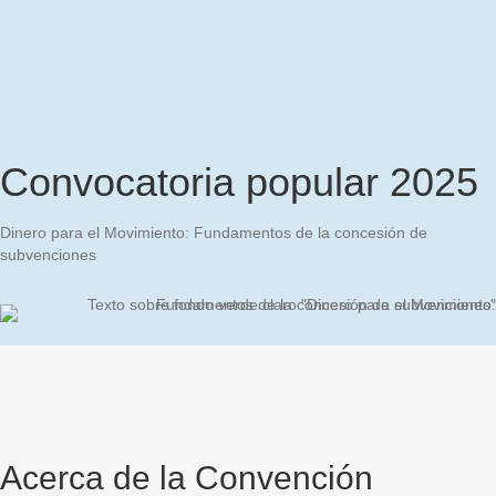
Lista
Inicio
Acceso rápido
Sobre
ES
Participa
Novedades
de
Contáctenos
de
Rose
correo
sesión
Navegación del sitio
CONCEDER
PROGRAMA
VER EL
DONAR
UN
DE
IMPACTO
ACUERDO
JUVENTUDES
LEGAL
Convocatoria popular 2025
Dinero para el Movimiento: Fundamentos de la concesión de
subvenciones
Acerca de la Convención