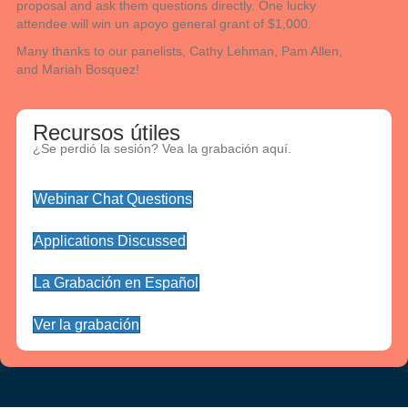
proposal and ask them questions directly
.
One lucky
attendee will win
un apoyo general
grant o
f $1,000.
Many thanks to our panelists, Cathy Lehman, Pam Allen,
and Mariah Bosquez!
Recursos útiles
¿Se perdió la sesión? Vea la grabación aquí.
Webinar Chat Questions
Applications Discussed
La Grabación en Español
Ver la grabación