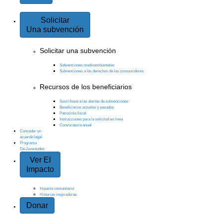
Solicitar
Una subvención
Solicitar una subvención
Subvenciones medioambientales
Subvenciones a los derechos de los consumidores
Recursos de los beneficiarios
Suscríbase a las alertas de subvenciones
Beneficiarios actuales y pasados
Patrocinio fiscal
Instrucciones para la solicitud en línea
Convocatoria anual
Conceder un
acuerdo legal
Programa
De Juventudes
Ver El
Impacto
Impacto comunitario
Historias inspiradoras
Donar