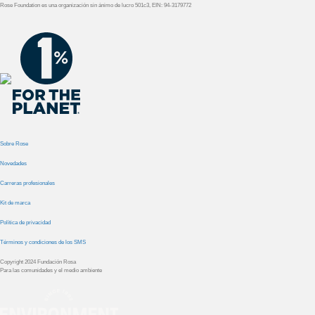
Rose Foundation es una organización sin ánimo de lucro 501c3, EIN: 94-3179772
Sobre Rose
Novedades
Carreras profesionales
Kit de marca
Política de privacidad
Términos y condiciones de los SMS
Copyright 2024 Fundación Rosa
Para las comunidades y el medio ambiente