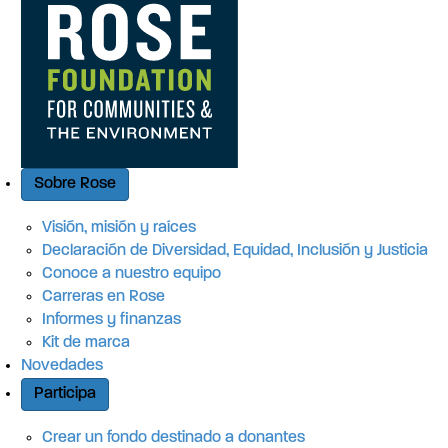
o
r
á
p
Sobre Rose
i
Visión, misión y raíces
d
Declaración de Diversidad, Equidad, Inclusión y Justicia
o
Conoce a nuestro equipo
Carreras en Rose
Informes y finanzas
Kit de marca
Novedades
Participa
Crear un fondo destinado a donantes