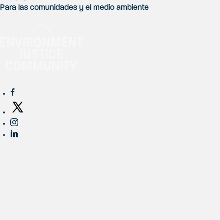
Para las comunidades y el medio ambiente
R
e
d
e
s
s
o
c
i
a
l