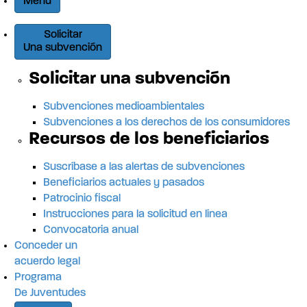
Menú
e
Solicitar
l
Una subvención
s
Solicitar una subvención
i
Subvenciones medioambientales
Subvenciones a los derechos de los consumidores
t
Recursos de los beneficiarios
i
Suscríbase a las alertas de subvenciones
Beneficiarios actuales y pasados
o
Patrocinio fiscal
Instrucciones para la solicitud en línea
Convocatoria anual
Conceder un
acuerdo legal
Programa
De Juventudes