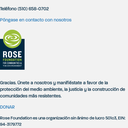
P
i
Teléfono (510) 658-0702
e
Póngase en contacto con nosotros
d
e
p
á
g
Gracias. Únete a nosotros y manifiéstate a favor de la
i
protección del medio ambiente, la justicia y la construcción de
comunidades más resistentes.
n
DONAR
a
Rose Foundation es una organización sin ánimo de lucro 501c3, EIN:
94-3179772