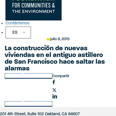
i
ó
Contáctenos
n
ES
d
julio 8, 2015
e
La construcción de nuevas
viviendas en el antiguo astillero
l
de San Francisco hace saltar las
alarmas
s
Volver a Últimas noticias
Compartir
i
t
i
Volver a Últimas noticias
o
201 4th Street, Suite 102 Oakland, CA 94607