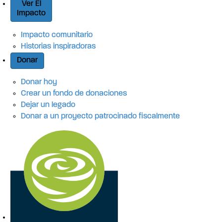
Ver El
Impacto
Impacto comunitario
Historias inspiradoras
Donar
Donar hoy
Crear un fondo de donaciones
Dejar un legado
Donar a un proyecto patrocinado fiscalmente
A
c
c
e
s