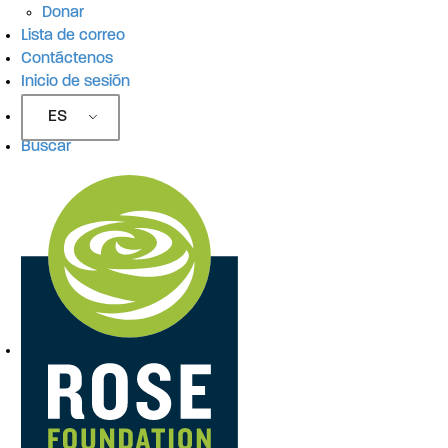
Donar
Lista de correo
Contáctenos
Inicio de sesión
ES
Buscar
N
a
v
e
g
a
c