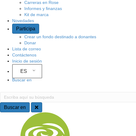
Carreras en Rose
o
Informes y finanzas
Kit de marca
Novedades
Participa
Crear un fondo destinado a donantes
Donar
Lista de correo
Contáctenos
Inicio de sesión
ES
Buscar en
B
E
s
u
c
Buscar en
r
s
N
i
b
c
a
a