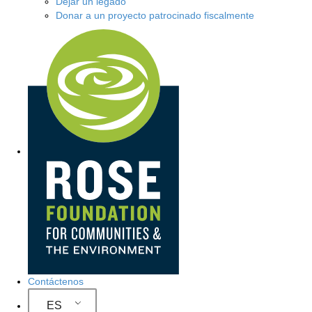
Dejar un legado
Donar a un proyecto patrocinado fiscalmente
N
a
v
e
g
a
c
i
ó
Contáctenos
n
ES