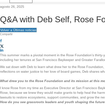
d
agosto 26, 2025
e
Q&A with Deb Self, Rose Fo
l
Volver a Últimas noticias
Compartir
s
i
t
This summer marks a pivotal moment in the Rose Foundation’s thirty
including her tenures at San Francisco Baykeeper and Greater Farallo
i
We sat down with Deb to learn what drew her to the Rose Foundation,
reflections on water justice to her love of board games, Deb shares wha
o
What drew you to the Rose Foundation and its mission at this m
I know Rose from my time as Executive Director at San Francisco Baykee
Rose, because we knew they would make grants to help heal the harm done
lawsuits to restore ecosystems, support communities, and grow the nex
How do you see grassroots leaders and youth shaping the future 