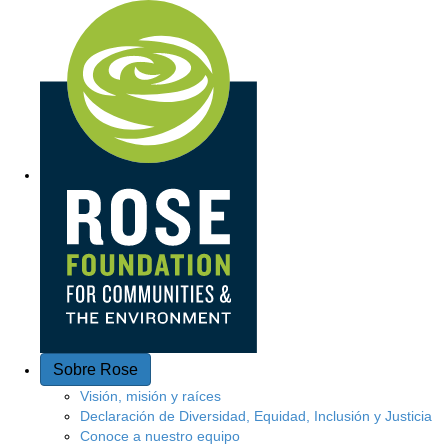
A
c
c
e
s
o
r
á
p
Sobre Rose
i
Visión, misión y raíces
Declaración de Diversidad, Equidad, Inclusión y Justicia
d
Conoce a nuestro equipo