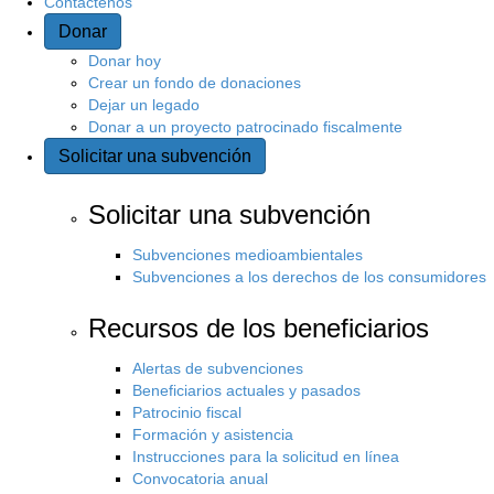
Contáctenos
Donar
s
Donar hoy
i
Crear un fondo de donaciones
Dejar un legado
Donar a un proyecto patrocinado fiscalmente
t
Solicitar una subvención
i
Solicitar una subvención
o
Subvenciones medioambientales
Subvenciones a los derechos de los consumidores
Recursos de los beneficiarios
Alertas de subvenciones
Beneficiarios actuales y pasados
Patrocinio fiscal
Formación y asistencia
Instrucciones para la solicitud en línea
Convocatoria anual