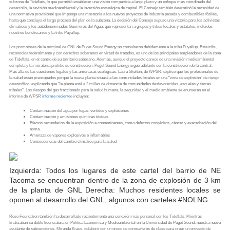
subzona de Tideflats, lo que permitió establecer una visión compartida a largo plazo y un enfoque más coordinado del
desarrollo, la revisión medioambiental y la inversión estratégica de capital. El Consejo también determinó la necesidad de
una normativa provisional que imponga una moratoria a los nuevos proyectos de industria pesada y combustibles fósiles,
hasta que concluya el largo proceso del plan de la subzona. La decisión del Consejo supuso una victoria para los activistas
climáticos y los autodenominados Guerreros del Agua, que representan a grupos y tribus locales y estatales, incluidos
nuestros beneficiarios y la tribu Puyallup.
Los promotores de la terminal de GNL de Puget Sound Energy no consultaron debidamente a la tribu Puyallup. Esta tribu,
reconocida federalmente y con derechos soberanos en virtud de tratados, es uno de los principales empleadores de la zona
de Tideflats, en el centro de su territorio soberano. Además, aunque el proyecto carece de una revisión medioambiental
completa y la moratoria prohíbe su construcción, Puget Sound Energy sigue adelante con la construcción de la central.
Más allá de las cuestiones legales y las amenazas ecológicas, Laura Skelton, de WPSR, explicó que los profesionales de
la salud están preocupados porque la nueva planta situará a las comunidades locales en una "zona de explosión" de riesgo
catastrófico, explicando que "la planta está a 2 millas de distancia de comunidades desfavorecidas, escuelas y tierras
tribales". Los riesgos del gas fraccionado para la salud humana, la seguridad y el medio ambiente se enumeran en el
informe de WPSR
informe reciente
e incluyen:
Contaminación del agua por fugas, vertidos y explosiones
Contaminación y emisiones químicas tóxicas
Efectos secundarios de la exposición a contaminantes, como defectos congénitos, cáncer y exacerbación del
asma.
Amenaza de vapores explosivos e inflamables
Consecuencias del cambio climático para la salud
Izquierda: Todos los lugares de este cartel del barrio de NE
Tacoma se encuentran dentro de la zona de explosión de 3 km
de la planta de GNL Derecha: Muchos residentes locales se
oponen al desarrollo del GNL, algunos con carteles #NOLNG.
Rose Foundation también ha desarrollado recientemente una conexión más personal con los Tideflats. Mientras
finalizaban su doble licenciatura en Política Económica y Medioambiental en la Universidad de Puget Sound, nuestra nueva
ayudante de subvenciones, Miranda Kraus, colaboró con un grupo de compañeros de clase para crear un proyecto de