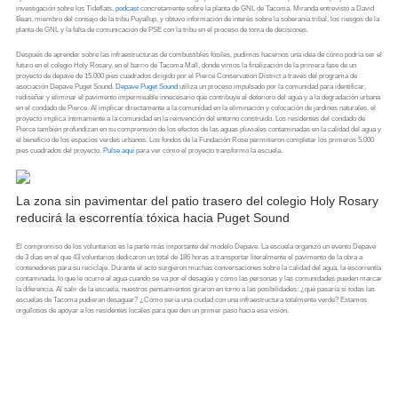
investigación sobre los Tideflats.
podcast
concretamente sobre la planta de GNL de Tacoma. Miranda entrevistó a David
Bean, miembro del consejo de la tribu Puyallup, y obtuvo información de interés sobre la soberanía tribal, los riesgos de la
planta de GNL y la falta de comunicación de PSE con la tribu en el proceso de toma de decisiones.
Después de aprender sobre las infraestructuras de combustibles fósiles, pudimos hacernos una idea de cómo podría ser el
futuro en el colegio Holy Rosary, en el barrio de Tacoma Mall, donde vimos la finalización de la primera fase de un
proyecto de depave de 15.000 pies cuadrados dirigido por el Pierce Conservation District a través del programa de
asociación Depave Puget Sound.
Depave Puget Sound
utiliza un proceso impulsado por la comunidad para identificar,
rediseñar y eliminar el pavimento impermeable innecesario que contribuye al deterioro del agua y a la degradación urbana
en el condado de Pierce. Al implicar directamente a la comunidad en la eliminación y colocación de jardines naturales, el
proyecto implica íntimamente a la comunidad en la reinvención del entorno construido. Los residentes del condado de
Pierce también profundizan en su comprensión de los efectos de las aguas pluviales contaminadas en la calidad del agua y
el beneficio de los espacios verdes urbanos. Los fondos de la Fundación Rose permitieron completar los primeros 5.000
pies cuadrados del proyecto.
Pulse aquí
para ver cómo el proyecto transformó la escuela.
La zona sin pavimentar del patio trasero del colegio Holy Rosary
reducirá la escorrentía tóxica hacia Puget Sound
El compromiso de los voluntarios es la parte más importante del modelo Depave. La escuela organizó un evento Depave
de 3 días en el que 43 voluntarios dedicaron un total de 186 horas a transportar literalmente el pavimento de la obra a
contenedores para su reciclaje. Durante el acto surgieron muchas conversaciones sobre la calidad del agua, la escorrentía
contaminada, lo que le ocurre al agua cuando se va por el desagüe y cómo las personas y las comunidades pueden marcar
la diferencia. Al salir de la escuela, nuestros pensamientos giraron en torno a las posibilidades: ¿qué pasaría si todas las
escuelas de Tacoma pudieran desaguar? ¿Cómo sería una ciudad con una infraestructura totalmente verde? Estamos
orgullosos de apoyar a los residentes locales para que den un primer paso hacia esa visión.