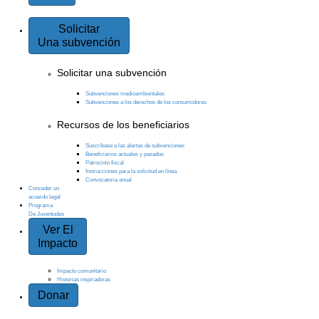
Solicitar
Una subvención
Solicitar una subvención
Subvenciones medioambientales
Subvenciones a los derechos de los consumidores
Recursos de los beneficiarios
Suscríbase a las alertas de subvenciones
Beneficiarios actuales y pasados
Patrocinio fiscal
Instrucciones para la solicitud en línea
Convocatoria anual
Conceder un
acuerdo legal
Programa
De Juventudes
Ver El
Impacto
Impacto comunitario
Historias inspiradoras
Donar