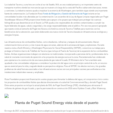
La ciudad de Tacoma, a una hora en coche al sur de Seattle, WA, es una ciudad portuaria y un importante centro de
transporte marítimo donde las mercancías que se mueven a lo largo de la costa del Pacífico saltan entre barcazas, trenes
y camiones. La industria naviera ayuda a impulsar la economía de Washington, pero también sigue siendo una importante
fuente de contaminación. La Fundación Rose
Fondo de Mitigación y Gestión del Estrecho de Puget
invierte en las
comunidades locales más afectadas por la contaminación. Los acuerdos de la Ley de Aguas Limpias negociados por Puget
Soundkeeper Alliance (PSA) proporcionan fondos para apoyar a los grupos que trabajan para proteger las cuencas
hidrográficas que desembocan en el Sound. La PSA ayuda a los responsables de vertidos contaminantes a cumplir las
leyes federales de aguas, salud y seguridad, y les exige responsabilidades ante el público. Por eso nos pareció apropiado
que nuestra visita al estrecho de Puget nos llevara a la histórica zona de Tacoma Tideflats para reunirnos con los
beneficiarios de la subvención, que están elaborando una nueva visión de Tacoma basada en infraestructuras ecológicas y
energías limpias.
Las infraestructuras de combustibles fósiles, como oleoductos, refinerías y tanques de almacenamiento, liberan
contaminación tóxica al aire y a las masas de agua cercanas, además de la amenaza de fugas y explosiones. Durante
nuestra visita a Earth Ministry y Washington Physicians for Social Responsibility (WPSR), conocimos su trabajo para
proteger el histórico barrio de Tideflats de Tacoma (que incluye el Puerto de Tacoma) de la expansión de los combustibles
fósiles. Ambas organizaciones trabajan con electores no tradicionales, incorporando a personas de fe y profesionales de la
salud al creciente movimiento de oposición a los proyectos de energía sucia en la zona. Recientemente han colaborado
para oponerse a la construcción de una nueva planta de gas natural licuado. El Ministerio de la Tierra también está
ayudando a las comunidades religiosas a considerar la protección del agua como un principio central de su fe, un recurso
que es esencial para la vida y sagrado desde su perspectiva religiosa. Para el WPSR, los efectos nocivos y los grandes
problemas de salud humana asociados a las infraestructuras sucias son sus principales razones para enfrentarse a las
instalaciones industriales nuevas y ampliadas.
Rose Foundation proporcionó financiación a estos grupos para fomentar la defensa del agua y el compromiso cívico contra
los proyectos de combustibles fósiles que afectan directamente a la salud de Commencement Bay y de todo Puget Sound.
Entre estos proyectos se incluye la actual planta de GNL de Puget Sound Energy (PSE), diseñada para almacenar 8
millones de galones de gas licuado, y que ha permanecido en construcción 2016 entre Hylebos Creek y Blair Waterway.
Planta de Puget Sound Energy vista desde el puerto
En mayo de 2017, el Ayuntamiento de Tacoma adoptó una resolución por la que se iniciaba el proceso de planificación de la